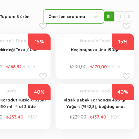
Toplam 8 ürün
ature’s Food
Nature’s Food
15%
15%
kirdeği Tozu / Unu
Keçiboynuzu Unu 150gr
02
₺168,32
+ KDV
₺200,00
₺170,00
+ KDV
Dafa
Nature’s Food
40%
40%
-Karadut-Kızılcık-Üzüm
Klasik Bebek Tarhanası 400 gr
250 ml . 4 al 3 öde
Yoğurt (%42,8), buğday unu
(%35,7), buğday ruşeymi (%21,5).
0
₺233,40
+ KDV
₺229,00
₺137,40
+ KDV