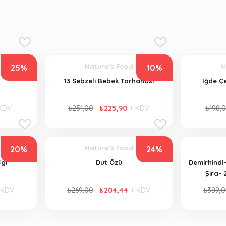
Nature’s Food
N
25%
10%
13 Sebzeli Bebek Tarhanası
İğde Çe
KDV
₺251,00
₺225,90
+ KDV
₺198,
Nature’s Food
20%
24%
5gr
Dut Özü
Demirhindi
Şıra- 
 KDV
₺269,00
₺204,44
+ KDV
₺389,0