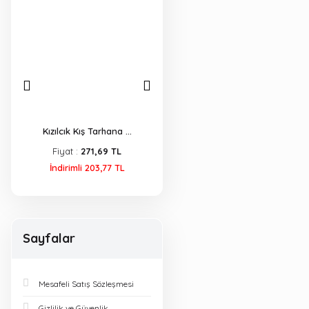
...
Kızılcık Kış Tarhana ...
Yaban Mersini Özü 70 ...
Fiyat :
271,69 TL
Fiyat :
503,99 TL
İndirimli 203,77 TL
İndirimli 403,19 TL
Sayfalar
Mesafeli Satış Sözleşmesi
Gizlilik ve Güvenlik