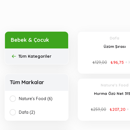
Dafa
Bebek & Çocuk
Üzüm Şırası
Tüm Kategoriler
₺129,00
₺96,75
+ 
Tüm Markalar
Nature’s Food
Hurma Özü Net 31
Nature’s Food (6)
₺259,00
₺207,20
+
Dafa (2)