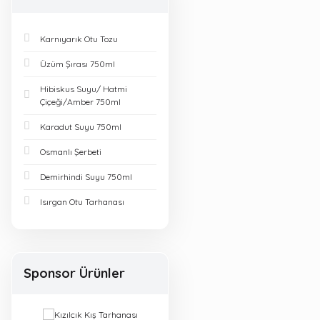
Karnıyarık Otu Tozu
Üzüm Şırası 750ml
Hibiskus Suyu/ Hatmi
Çiçeği/Amber 750ml
Karadut Suyu 750ml
Osmanlı Şerbeti
Demirhindi Suyu 750ml
Isırgan Otu Tarhanası
Sponsor Ürünler